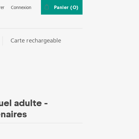
Panier
(0)
rer
Connexion
Carte rechargeable
el adulte -
naires