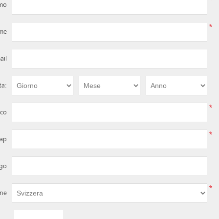
*
imo
*
me
ail
ta:
*
ico
*
ap
ogo
*
one