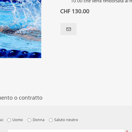
10.00 che verrà rimborsata al 
CHF 130.00
mento o contratto
so:
Uomo
Donna
Saluto neutro