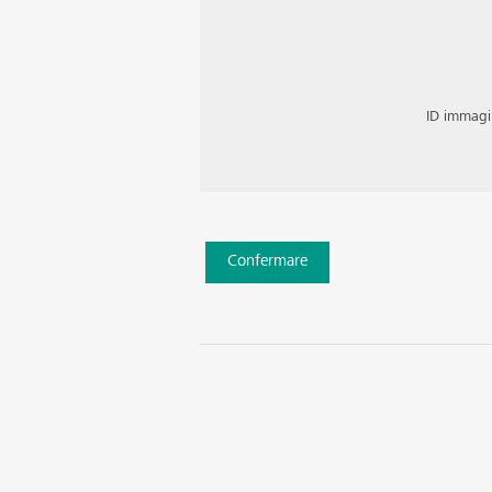
ID immag
Confermare