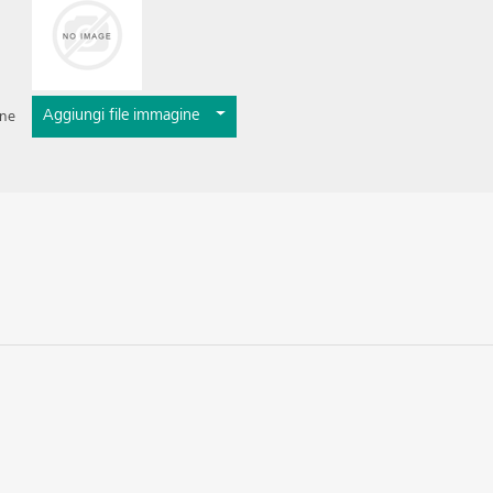
Aggiungi file immagine
ine