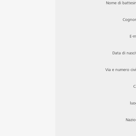
Nome di battes
Cogno
E-m
Data di nasci
Via e numero civ
C
lu
Nazi