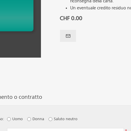
riconsegna della carta.
Un eventuale credito residuo n
CHF 0.00
mento o contratto
so:
Uomo
Donna
Saluto neutro