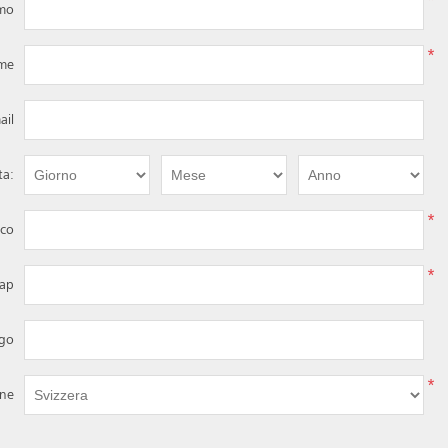
*
imo
*
me
ail
ta:
*
ico
*
ap
ogo
*
one